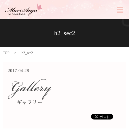
メ
h2_sec2
TOP
h2_sec2
2017-04-28