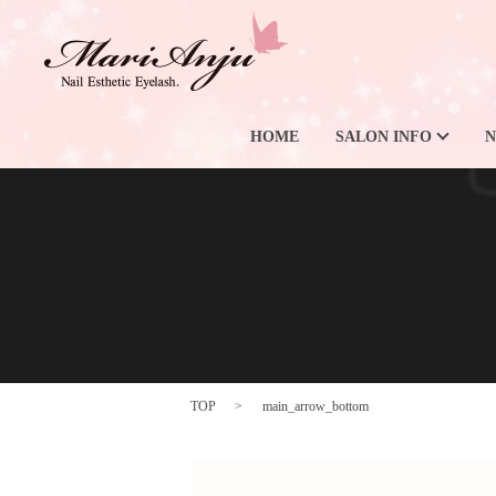
HOME
SALON INFO
N
TOP
main_arrow_bottom