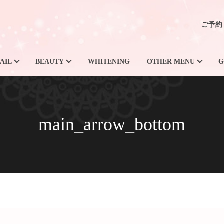
ご予約
AIL
BEAUTY
WHITENING
OTHER MENU
G
main_arrow_bottom