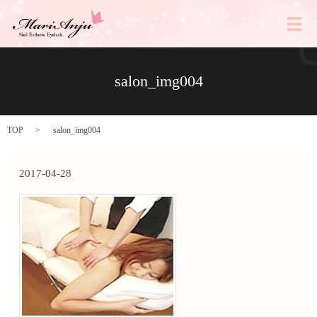
メ
salon_img004
TOP
salon_img004
2017-04-28