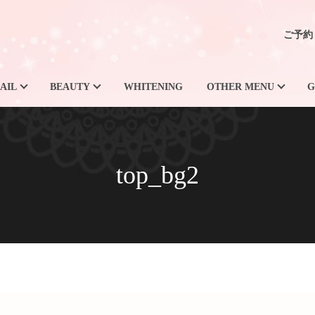
ご予約
AIL
BEAUTY
WHITENING
OTHER MENU
G
top_bg2