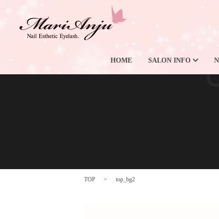
HOME
SALON INFO
N
TOP
top_bg2